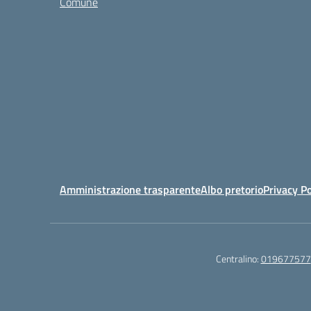
Comune
Amministrazione trasparente
Albo pretorio
Privacy Po
Centralino:
019677577