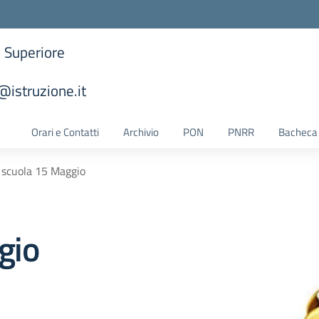
a Superiore
istruzione.it
la scuola
Orari e Contatti
Archivio
PON
PNRR
Bacheca 
a scuola 15 Maggio
gio