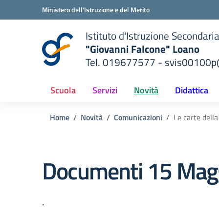
Vai ai contenuti
Vai al menu di navigazione
Vai al footer
Ministero dell'Istruzione e del Merito
Istituto d'Istruzione Secondari
"Giovanni Falcone" Loano
Tel. 019677577 - svis00100p@
— Visita la pagina iniziale del
ella scuola
Scuola
Servizi
Novità
Didattica
Home
Novità
Comunicazioni
Le carte dell
Documenti 15 Mag
.