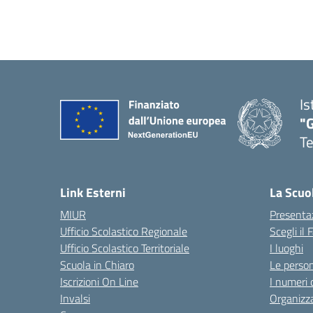
Is
"
T
— 
Link Esterni
La Scuo
MIUR
Presenta
Ufficio Scolastico Regionale
Scegli il
Ufficio Scolastico Territoriale
I luoghi
Scuola in Chiaro
Le perso
Iscrizioni On Line
I numeri 
Invalsi
Organizz