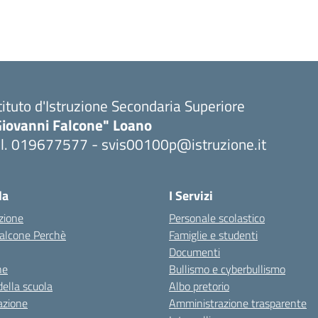
tituto d'Istruzione Secondaria Superiore
Giovanni Falcone" Loano
el. 019677577 - svis00100p@istruzione.it
Visita la pagina iniziale della scuola
la
I Servizi
zione
Personale scolastico
 Falcone Perchè
Famiglie e studenti
Documenti
ne
Bullismo e cyberbullismo
della scuola
Albo pretorio
azione
Amministrazione trasparente