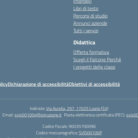
Interpelli
Libri di testo
Percorsi di studio
Annunci aziende
Tutti i servizi
Didattica
Offerta formativa
Scegli il Falcone Perchè
I progetti delle classi
licy
Dichiarazione di accessibilità
Obiettivi di accessibilità
Indirizzo:
Via Aurelia, 297, 17025 Loano (SV)
Email:
svis00100p@istruzione.it
Posta elettronica certificata (PEC):
svis00
Codice fiscale: 90035700096
Codice meccanografico:
SVIS00100P