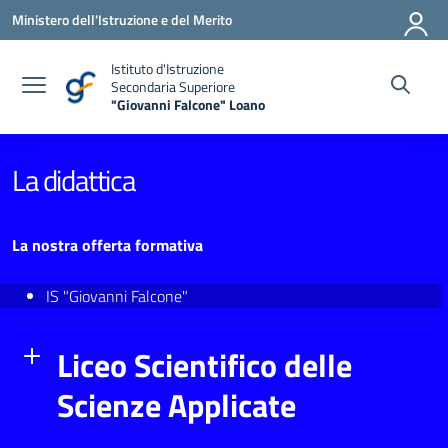
Vai ai contenuti
Vai al menu di navigazione
Vai al footer
Ministero dell'Istruzione e del Merito
Istituto d'Istruzione
Secondaria Superiore
"Giovanni Falcone" Loano
— Visita la pagina iniziale della scuola
La didattica
La nostra offerta formativa
IS "Giovanni Falcone"
Liceo Scientifico delle
Scienze Applicate