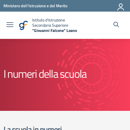
Vai ai contenuti
Vai al menu di navigazione
Vai al footer
Ministero dell'Istruzione e del Merito
Istituto d'Istruzione
Secondaria Superiore
"Giovanni Falcone" Loano
— Visita la pagina iniziale della scuola
I numeri della scuola
La scuola in numeri