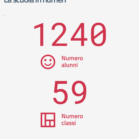
.
1240
Numero
alunni
59
Numero
classi