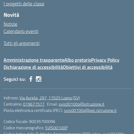
I progetti delle classi
Novità
Notizie
Calendario eventi
Tutti gli argomenti
Amministrazione trasparente
Albo pretorio
Privacy Policy
Dichiarazione di accessibilità
Obiettivi di accessibilità
Seguici su:
Indirizzo:
Via Aurelia, 297, 17025 Loano (SV)
Centralino:
019677577
Email:
svis00100p@istruzione.it
Posta elettronica certificata (PEC):
svis00100p@pec.istruzione.it
Codice fiscale: 90035700096
Codice meccanografico:
SVIS00100P
Codice Indice delle Pubbliche Amministrazioni (IPA): istsc_svis00100p