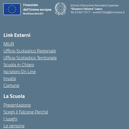
Istituto d'Istruzione Secondaria Superiore
"Giovanni Falcone" Loano
Tel. 019677577 - svis00100p@istruzione.it
— Visita la pagina iniziale della scuola
Link Esterni
MIUR
Ufficio Scolastico Regionale
Ufficio Scolastico Territoriale
Scuola in Chiaro
Iscrizioni On Line
Invalsi
Comune
La Scuola
Presentazione
Scegli il Falcone Perchè
I luoghi
Le persone