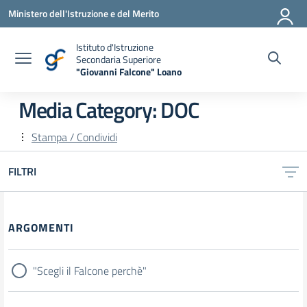
Vai ai contenuti
Vai al menu di navigazione
Vai al footer
Ministero dell'Istruzione e del Merito
Istituto d'Istruzione
Secondaria Superiore
"Giovanni Falcone" Loano
— Visita la pagina iniziale della scuola
Media Category:
DOC
Stampa / Condividi
FILTRI
Filtri
ARGOMENTI
"Scegli il Falcone perchè"