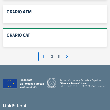
ORARIO AFM
ORARIO CAT
1
2
3
Pagina successiva
Istituto d'Istruzione Secondaria Superiore
"Giovanni Falcone" Loano
Tel. 019677577 - svis00100p@istruzione.it
— Visita la pagina iniziale della scuola
Link Esterni