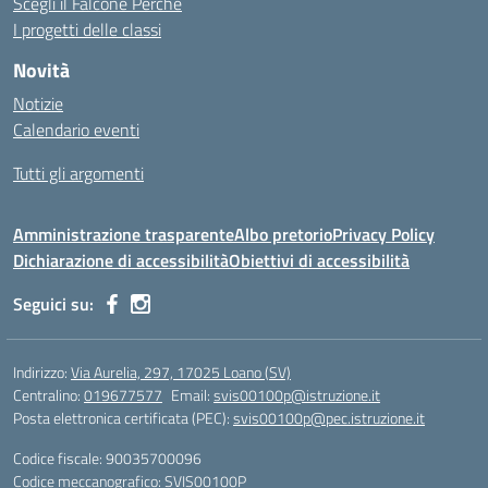
Scegli il Falcone Perchè
I progetti delle classi
Novità
Notizie
Calendario eventi
Tutti gli argomenti
Amministrazione trasparente
Albo pretorio
Privacy Policy
Dichiarazione di accessibilità
Obiettivi di accessibilità
Seguici su:
Indirizzo:
Via Aurelia, 297, 17025 Loano (SV)
Centralino:
019677577
Email:
svis00100p@istruzione.it
Posta elettronica certificata (PEC):
svis00100p@pec.istruzione.it
Codice fiscale: 90035700096
Codice meccanografico:
SVIS00100P