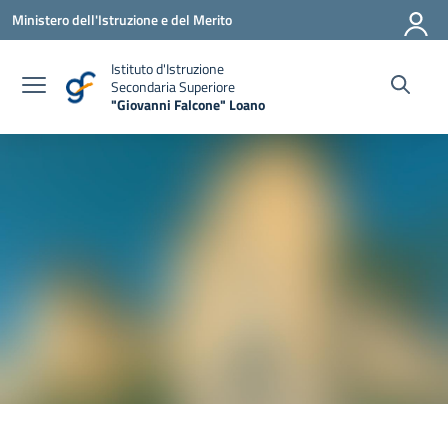
Vai ai contenuti
Vai al menu di navigazione
Vai al footer
Ministero dell'Istruzione e del Merito
Istituto d'Istruzione
Secondaria Superiore
"Giovanni Falcone" Loano
— Visita la pagina iniziale della scuola