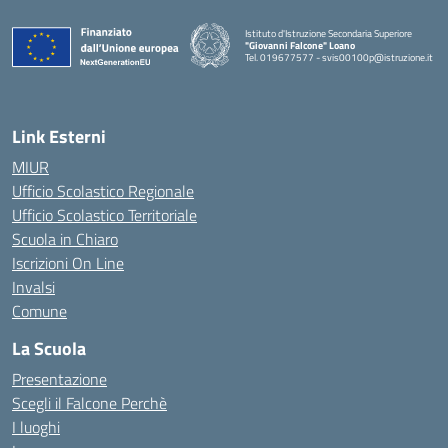
Istituto d'Istruzione Secondaria Superiore
"Giovanni Falcone" Loano
Tel. 019677577 - svis00100p@istruzione.it
— Visita la pagina iniziale della scuola
Link Esterni
MIUR
Ufficio Scolastico Regionale
Ufficio Scolastico Territoriale
Scuola in Chiaro
Iscrizioni On Line
Invalsi
Comune
La Scuola
Presentazione
Scegli il Falcone Perchè
I luoghi