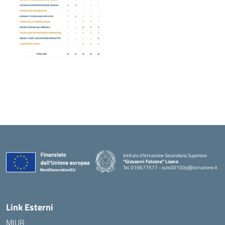
Istituto d'Istruzione Secondaria Superiore
"Giovanni Falcone" Loano
Tel. 019677577 - svis00100p@istruzione.it
— Visita la pagina iniziale della scuola
Link Esterni
MIUR