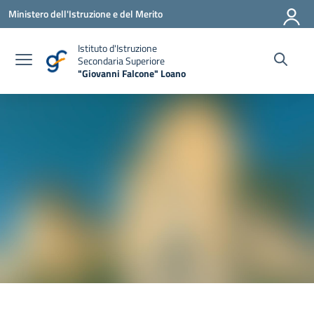
Vai ai contenuti
Vai al menu di navigazione
Vai al footer
Ministero dell'Istruzione e del Merito
Istituto d'Istruzione
Secondaria Superiore
"Giovanni Falcone" Loano
— Visita la pagina iniziale della scuola