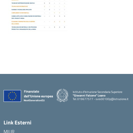
Istituto d'Istruzione Secondaria Superiore
"Giovanni Falcone" Loano
Tel. 019677577 - svis00100p@istruzione.it
— Visita la pagina iniziale della scuola
Link Esterni
MIUR