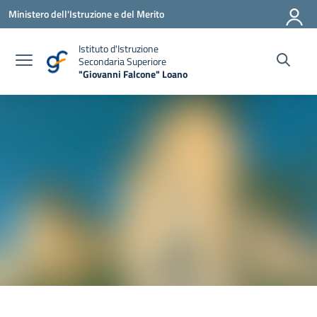
Vai ai contenuti
Vai al menu di navigazione
Vai al footer
Ministero dell'Istruzione e del Merito
Istituto d'Istruzione
Secondaria Superiore
"Giovanni Falcone" Loano
— Visita la pagina iniziale della scuola