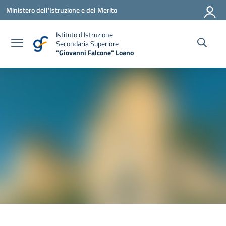
Vai ai contenuti
Vai al menu di navigazione
Vai al footer
Ministero dell'Istruzione e del Merito
Istituto d'Istruzione
Secondaria Superiore
"Giovanni Falcone" Loano
— Visita la pagina iniziale della scuola