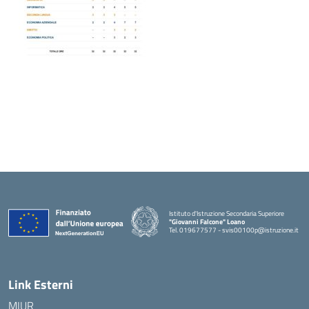
Istituto d'Istruzione Secondaria Superiore
"Giovanni Falcone" Loano
Tel. 019677577 - svis00100p@istruzione.it
— Visita la pagina iniziale della scuola
Link Esterni
MIUR