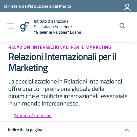
Vai ai contenuti
Vai al menu di navigazione
Vai al footer
Ministero dell'Istruzione e del Merito
Istituto d'Istruzione
Secondaria Superiore
"Giovanni Falcone" Loano
— Visita la pagina iniziale della scuola
RELAZIONI INTERNAZIONALI PER IL MARKETING
Relazioni Internazionali per il
Marketing
La specializzazione in Relazioni Internazionali
offre una comprensione globale delle
dinamiche e politiche internazionali, essenziale
in un mondo interconnesso.
Stampa / Condividi
Indice della pagina