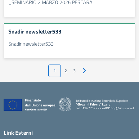
_SEMINARIO 2 MARZO 2026 PESCARA
Snadir newsletter533
Snadir newsletter533
1
2
3
Pagina successiva
Istituto d'Istruzione Secondaria Superiore
"Giovanni Falcone" Loano
Tel. 019677577 - svis00100p@istruzione.it
— Visita la pagina iniziale della scuola
Link Esterni