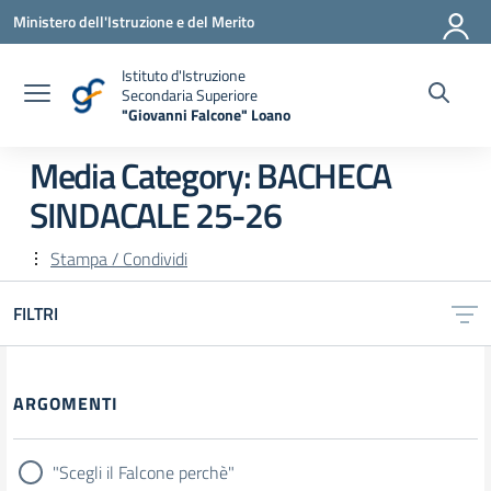
Vai ai contenuti
Vai al menu di navigazione
Vai al footer
Ministero dell'Istruzione e del Merito
Istituto d'Istruzione
Secondaria Superiore
"Giovanni Falcone" Loano
— Visita la pagina iniziale della scuola
Media Category:
BACHECA
SINDACALE 25-26
Stampa / Condividi
FILTRI
Filtri
ARGOMENTI
"Scegli il Falcone perchè"