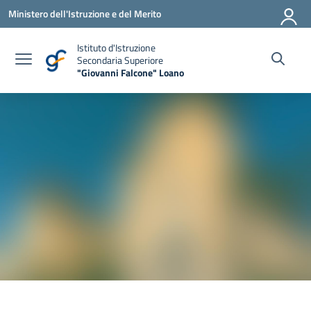
Vai ai contenuti
Vai al menu di navigazione
Vai al footer
Ministero dell'Istruzione e del Merito
Istituto d'Istruzione
Secondaria Superiore
"Giovanni Falcone" Loano
— Visita la pagina iniziale della scuola