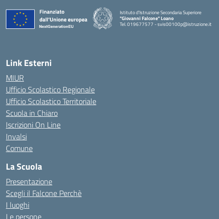
Istituto d'Istruzione Secondaria Superiore
"Giovanni Falcone" Loano
Tel. 019677577 - svis00100p@istruzione.it
— Visita la pagina iniziale della scuola
Link Esterni
MIUR
Ufficio Scolastico Regionale
Ufficio Scolastico Territoriale
Scuola in Chiaro
Iscrizioni On Line
Invalsi
Comune
La Scuola
Presentazione
Scegli il Falcone Perchè
I luoghi
Le persone