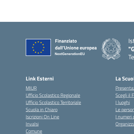
Is
"
T
— 
Link Esterni
La Scuo
MIUR
Presenta
Ufficio Scolastico Regionale
Scegli il
Ufficio Scolastico Territoriale
I luoghi
Scuola in Chiaro
Le perso
Iscrizioni On Line
I numeri 
Invalsi
Organizz
Comune