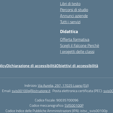
Libri di testo
Percorsi di studio
Annunci aziende
Tutti i servizi
Didattica
Offerta formativa
Scegli il Falcone Perchè
I progetti delle classi
licy
Dichiarazione di accessibilità
Obiettivi di accessibilità
Indirizzo:
Via Aurelia, 297, 17025 Loano (SV)
Email:
svis00100p@istruzione.it
Posta elettronica certificata (PEC):
svis00
Codice fiscale: 90035700096
Codice meccanografico:
SVIS00100P
Codice Indice delle Pubbliche Amministrazioni (IPA): istsc_svis00100p