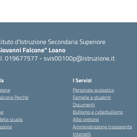
tituto d'Istruzione Secondaria Superiore
Giovanni Falcone" Loano
el. 019677577 - svis00100p@istruzione.it
Visita la pagina iniziale della scuola
la
I Servizi
zione
Personale scolastico
 Falcone Perchè
Famiglie e studenti
Documenti
ne
Bullismo e cyberbullismo
della scuola
Albo pretorio
azione
Amministrazione trasparente
Interpelli