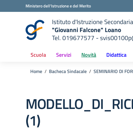
Vai ai contenuti
Vai al menu di navigazione
Vai al footer
Ministero dell'Istruzione e del Merito
Istituto d'Istruzione Secondari
"Giovanni Falcone" Loano
Tel. 019677577 - svis00100p@
— Visita la pagina iniziale del
ella scuola
Scuola
Servizi
Novità
Didattica
Home
Bacheca Sindacale
SEMINARIO DI FOR
MODELLO_DI_RIC
(1)