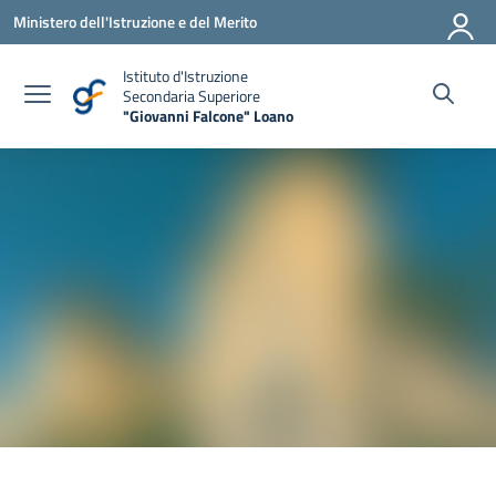
Vai ai contenuti
Vai al menu di navigazione
Vai al footer
Ministero dell'Istruzione e del Merito
Istituto d'Istruzione
Secondaria Superiore
"Giovanni Falcone" Loano
— Visita la pagina iniziale della scuola