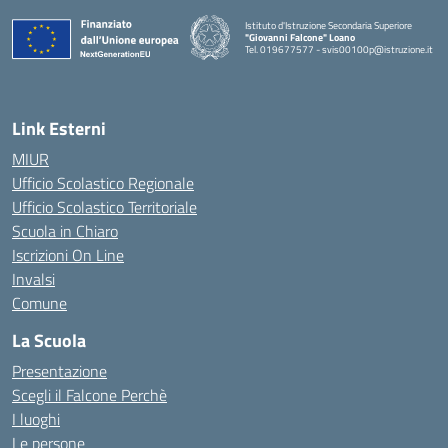
Istituto d'Istruzione Secondaria Superiore
"Giovanni Falcone" Loano
Tel. 019677577 - svis00100p@istruzione.it
— Visita la pagina iniziale della scuola
Link Esterni
MIUR
Ufficio Scolastico Regionale
Ufficio Scolastico Territoriale
Scuola in Chiaro
Iscrizioni On Line
Invalsi
Comune
La Scuola
Presentazione
Scegli il Falcone Perchè
I luoghi
Le persone