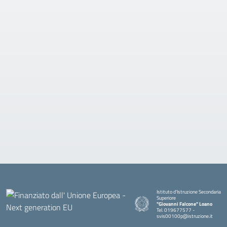
Istituto d'Istruzione Secondaria
Superiore
"Giovanni Falcone" Loano
Tel. 019677577 -
svis00100p@istruzione.it
— Visita la pagina iniziale della sc