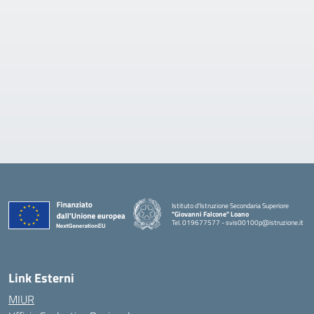
Istituto d'Istruzione Secondaria Superiore
"Giovanni Falcone" Loano
Tel. 019677577 - svis00100p@istruzione.it
— Visita la pagina iniziale della scuola
Link Esterni
MIUR