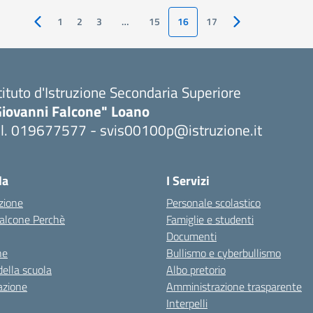
1
2
3
…
15
16
17
Pagina precedente
Pagina successiva
tituto d'Istruzione Secondaria Superiore
Giovanni Falcone" Loano
el. 019677577 - svis00100p@istruzione.it
Visita la pagina iniziale della scuola
la
I Servizi
zione
Personale scolastico
 Falcone Perchè
Famiglie e studenti
Documenti
ne
Bullismo e cyberbullismo
della scuola
Albo pretorio
azione
Amministrazione trasparente
Interpelli