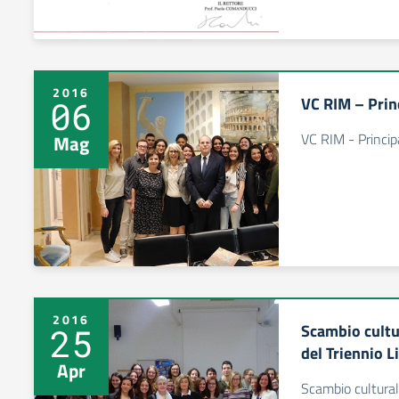
2016
VC RIM – Prin
06
VC RIM - Princi
Mag
2016
Scambio cultu
25
del Triennio L
Apr
Scambio cultural