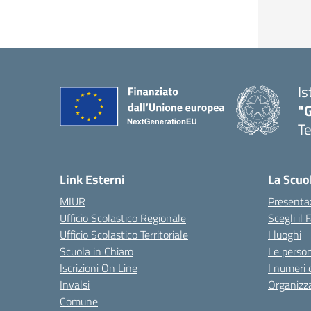
Is
"
T
— 
Link Esterni
La Scuo
MIUR
Presenta
Ufficio Scolastico Regionale
Scegli il
Ufficio Scolastico Territoriale
I luoghi
Scuola in Chiaro
Le perso
Iscrizioni On Line
I numeri 
Invalsi
Organizz
Comune