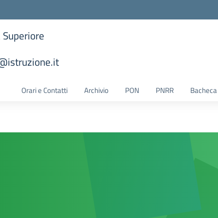
a Superiore
istruzione.it
la scuola
Orari e Contatti
Archivio
PON
PNRR
Bacheca 