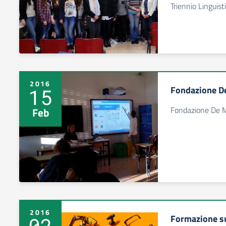
Triennio Linguist
2016
Fondazione De
15
Fondazione De Ma
Feb
2016
Formazione sul
02