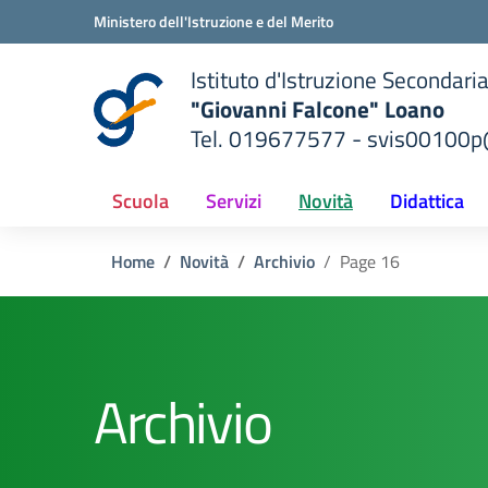
Vai ai contenuti
Vai al menu di navigazione
Vai al footer
Ministero dell'Istruzione e del Merito
Istituto d'Istruzione Secondari
"Giovanni Falcone" Loano
Tel. 019677577 - svis00100p@
— Visita la pagina iniziale del
ella scuola
Scuola
Servizi
Novità
Didattica
Home
Novità
Archivio
Page 16
Archivio