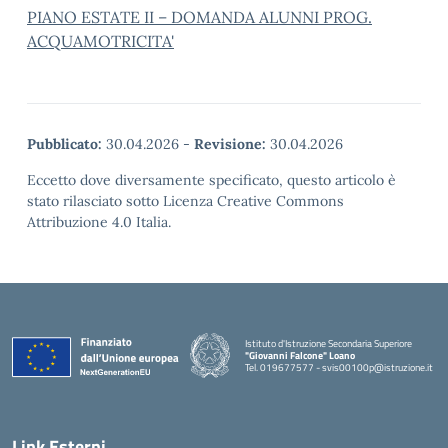
PIANO ESTATE II – DOMANDA ALUNNI PROG.
ACQUAMOTRICITA'
Pubblicato:
30.04.2026
-
Revisione:
30.04.2026
Eccetto dove diversamente specificato, questo articolo è
stato rilasciato sotto Licenza Creative Commons
Attribuzione 4.0 Italia.
Istituto d'Istruzione Secondaria Superiore
"Giovanni Falcone" Loano
Tel. 019677577 - svis00100p@istruzione.it
— Visita la pagina iniziale della scuola
Link Esterni