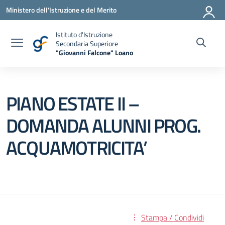
Vai ai contenuti
Vai al menu di navigazione
Vai al footer
Ministero dell'Istruzione e del Merito
Istituto d'Istruzione
Secondaria Superiore
"Giovanni Falcone" Loano
— Visita la pagina iniziale della scuola
PIANO ESTATE II –
DOMANDA ALUNNI PROG.
ACQUAMOTRICITA’
Stampa / Condividi