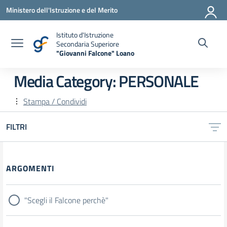
Vai ai contenuti
Vai al menu di navigazione
Vai al footer
Ministero dell'Istruzione e del Merito
Istituto d'Istruzione
Secondaria Superiore
"Giovanni Falcone" Loano
— Visita la pagina iniziale della scuola
Media Category:
PERSONALE
Stampa / Condividi
FILTRI
Filtri
ARGOMENTI
"Scegli il Falcone perchè"