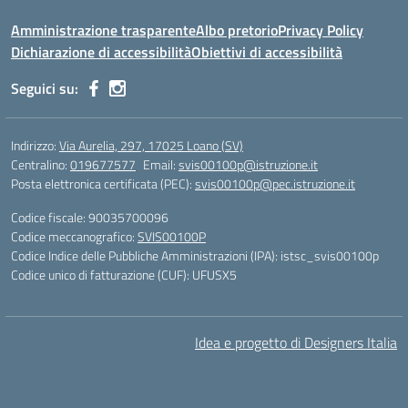
Amministrazione trasparente
Albo pretorio
Privacy Policy
Dichiarazione di accessibilità
Obiettivi di accessibilità
Seguici su:
Indirizzo:
Via Aurelia, 297, 17025 Loano (SV)
Centralino:
019677577
Email:
svis00100p@istruzione.it
Posta elettronica certificata (PEC):
svis00100p@pec.istruzione.it
Codice fiscale: 90035700096
Codice meccanografico:
SVIS00100P
Codice Indice delle Pubbliche Amministrazioni (IPA): istsc_svis00100p
Codice unico di fatturazione (CUF): UFUSX5
Idea e progetto di Designers Italia