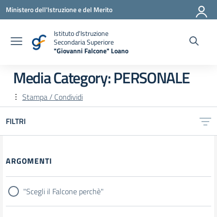
Vai ai contenuti
Vai al menu di navigazione
Vai al footer
Ministero dell'Istruzione e del Merito
Istituto d'Istruzione
Secondaria Superiore
"Giovanni Falcone" Loano
— Visita la pagina iniziale della scuola
Media Category:
PERSONALE
Stampa / Condividi
FILTRI
Filtri
ARGOMENTI
"Scegli il Falcone perchè"