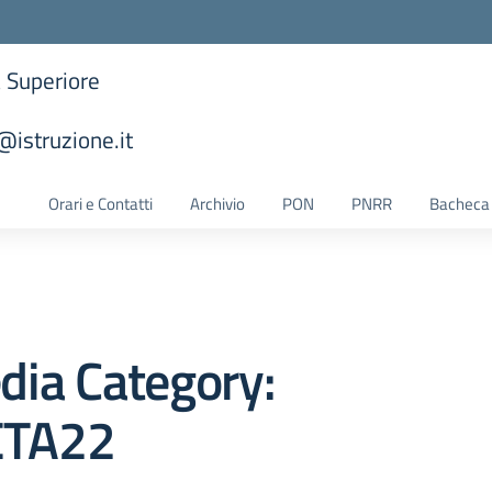
a Superiore
istruzione.it
la scuola
Orari e Contatti
Archivio
PON
PNRR
Bacheca 
dia Category:
TA22