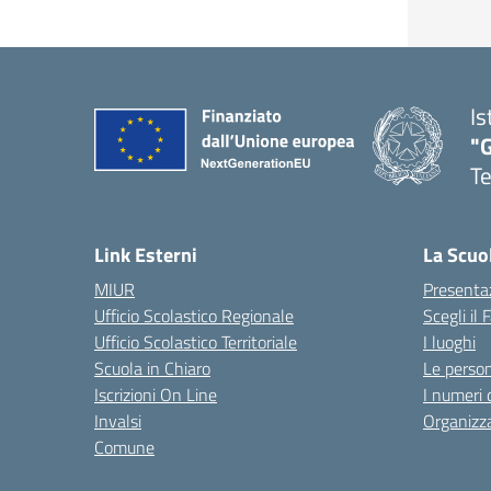
Is
"
T
— 
Link Esterni
La Scuo
MIUR
Presenta
Ufficio Scolastico Regionale
Scegli il
Ufficio Scolastico Territoriale
I luoghi
Scuola in Chiaro
Le perso
Iscrizioni On Line
I numeri 
Invalsi
Organizz
Comune