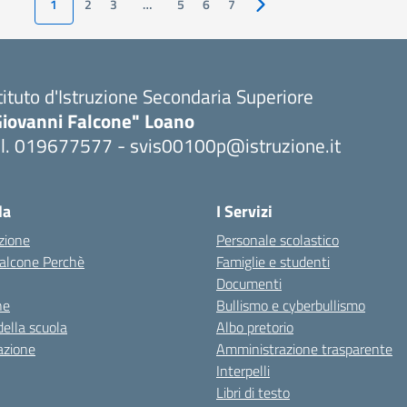
1
2
3
…
5
6
7
Pagina successiva
tituto d'Istruzione Secondaria Superiore
Giovanni Falcone" Loano
el. 019677577 - svis00100p@istruzione.it
Visita la pagina iniziale della scuola
la
I Servizi
zione
Personale scolastico
 Falcone Perchè
Famiglie e studenti
Documenti
ne
Bullismo e cyberbullismo
della scuola
Albo pretorio
azione
Amministrazione trasparente
Interpelli
Libri di testo