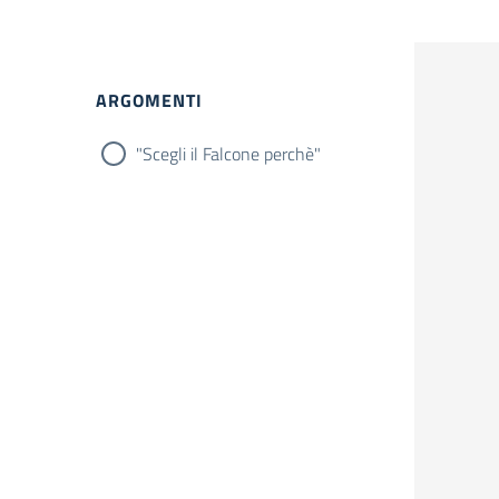
Filtri
ARGOMENTI
"Scegli il Falcone perchè"