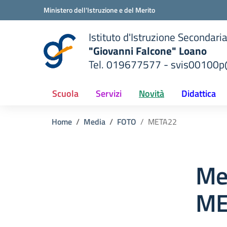
Vai ai contenuti
Vai al menu di navigazione
Vai al footer
Ministero dell'Istruzione e del Merito
Istituto d'Istruzione Secondari
"Giovanni Falcone" Loano
Tel. 019677577 - svis00100p@
— Visita la pagina iniziale del
ella scuola
Scuola
Servizi
Novità
Didattica
Home
Media
FOTO
META22
Me
ME