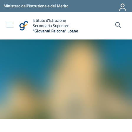
Vai ai contenuti
Vai al menu di navigazione
Vai al footer
Ministero dell'Istruzione e del Merito
Istituto d'Istruzione
Secondaria Superiore
"Giovanni Falcone" Loano
— Visita la pagina iniziale della scuola