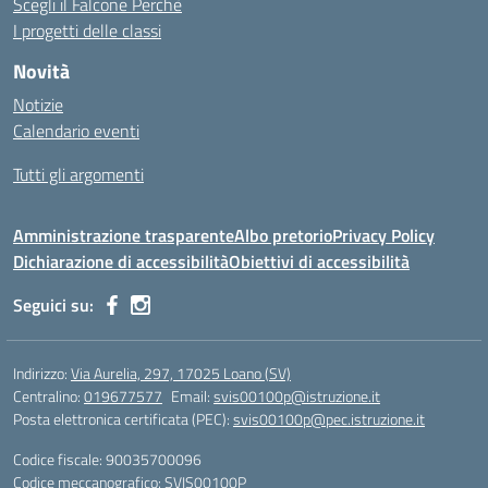
Scegli il Falcone Perchè
I progetti delle classi
Novità
Notizie
Calendario eventi
Tutti gli argomenti
Amministrazione trasparente
Albo pretorio
Privacy Policy
Dichiarazione di accessibilità
Obiettivi di accessibilità
Seguici su:
Indirizzo:
Via Aurelia, 297, 17025 Loano (SV)
Centralino:
019677577
Email:
svis00100p@istruzione.it
Posta elettronica certificata (PEC):
svis00100p@pec.istruzione.it
Codice fiscale: 90035700096
Codice meccanografico:
SVIS00100P