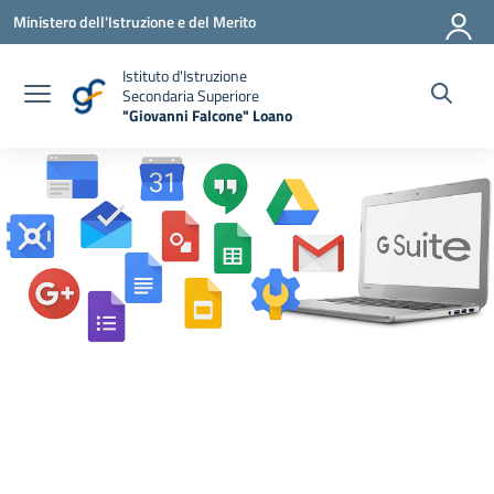
Vai ai contenuti
Vai al menu di navigazione
Vai al footer
Ministero dell'Istruzione e del Merito
Istituto d'Istruzione
Secondaria Superiore
"Giovanni Falcone" Loano
— Visita la pagina iniziale della scuola