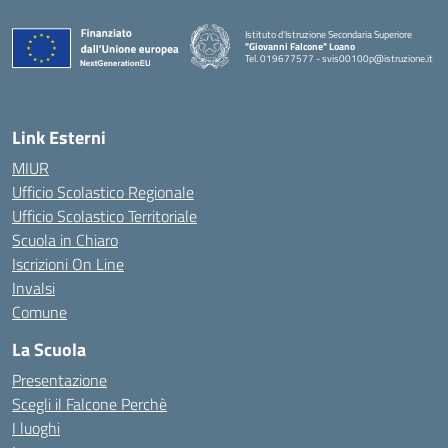
Istituto d'Istruzione Secondaria Superiore
"Giovanni Falcone" Loano
Tel. 019677577 - svis00100p@istruzione.it
— Visita la pagina iniziale della scuola
Link Esterni
MIUR
Ufficio Scolastico Regionale
Ufficio Scolastico Territoriale
Scuola in Chiaro
Iscrizioni On Line
Invalsi
Comune
La Scuola
Presentazione
Scegli il Falcone Perchè
I luoghi