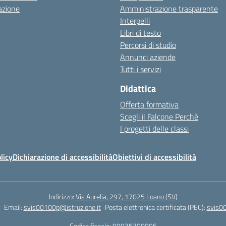
azione
Amministrazione trasparente
Interpelli
Libri di testo
Percorsi di studio
Annunci aziende
Tutti i servizi
Didattica
Offerta formativa
Scegli il Falcone Perchè
I progetti delle classi
licy
Dichiarazione di accessibilità
Obiettivi di accessibilità
Indirizzo:
Via Aurelia, 297, 17025 Loano (SV)
Email:
svis00100p@istruzione.it
Posta elettronica certificata (PEC):
svis00
Codice fiscale: 90035700096