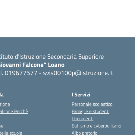
tituto d'Istruzione Secondaria Superiore
Giovanni Falcone" Loano
el. 019677577 - svis00100p@istruzione.it
Visita la pagina iniziale della scuola
la
I Servizi
zione
Personale scolastico
 Falcone Perchè
Famiglie e studenti
Documenti
ne
Bullismo e cyberbullismo
della scuola
Albo pretorio