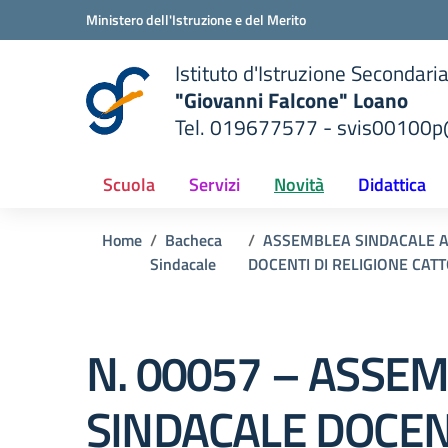
Vai ai contenuti
Vai al menu di navigazione
Vai al footer
Ministero dell'Istruzione e del Merito
Istituto d'Istruzione Secondari
"Giovanni Falcone" Loano
Tel. 019677577 - svis00100p@
— Visita la pagina iniziale del
ella scuola
Scuola
Servizi
Novità
Didattica
Home
Bacheca
ASSEMBLEA SINDACALE AI 
Sindacale
DOCENTI DI RELIGIONE CAT
N. 00057 – ASSE
SINDACALE DOCENT