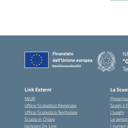
Is
"
T
— 
Link Esterni
La Scuo
MIUR
Presenta
Ufficio Scolastico Regionale
Scegli il
Ufficio Scolastico Territoriale
I luoghi
Scuola in Chiaro
Le perso
Iscrizioni On Line
I numeri 