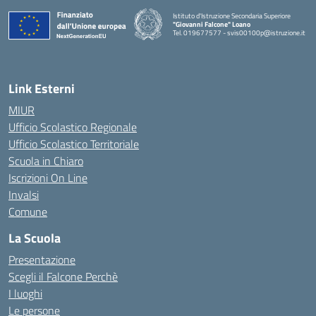
Istituto d'Istruzione Secondaria Superiore
"Giovanni Falcone" Loano
Tel. 019677577 - svis00100p@istruzione.it
— Visita la pagina iniziale della scuola
Link Esterni
MIUR
Ufficio Scolastico Regionale
Ufficio Scolastico Territoriale
Scuola in Chiaro
Iscrizioni On Line
Invalsi
Comune
La Scuola
Presentazione
Scegli il Falcone Perchè
I luoghi
Le persone