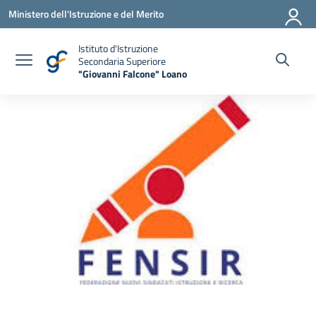
Vai ai contenuti
Vai al menu di navigazione
Vai al footer
Ministero dell'Istruzione e del Merito
Istituto d'Istruzione
Secondaria Superiore
"Giovanni Falcone" Loano
— Visita la pagina iniziale della scuola