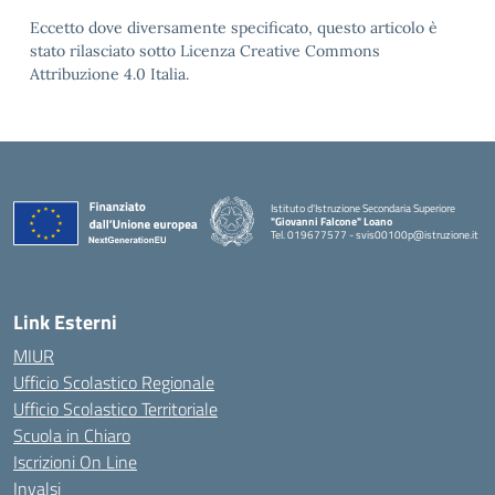
Eccetto dove diversamente specificato, questo articolo è
stato rilasciato sotto Licenza Creative Commons
Attribuzione 4.0 Italia.
Istituto d'Istruzione Secondaria Superiore
"Giovanni Falcone" Loano
Tel. 019677577 - svis00100p@istruzione.it
— Visita la pagina iniziale della scuola
Link Esterni
MIUR
Ufficio Scolastico Regionale
Ufficio Scolastico Territoriale
Scuola in Chiaro
Iscrizioni On Line
Invalsi