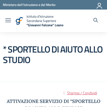
Vai ai contenuti
Vai al menu di navigazione
Vai al footer
Ministero dell'Istruzione e del Merito
Istituto d'Istruzione
Secondaria Superiore
"Giovanni Falcone" Loano
— Visita la pagina iniziale della scuola
* SPORTELLO DI AIUTO ALLO
STUDIO
Stampa / Condividi
ATTIVAZIONE SERVIZIO DI “SPORTELLO