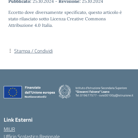
Pubblicato:
25.10.2024
-
Revisione:
25.10.2024
Eccetto dove diversamente specificato, questo articolo è
stato rilasciato sotto Licenza Creative Commons
Attribuzione 4.0 Italia.
Stampa / Condividi
Istituto d'Istruzione Secondaria Superiore
"Giovanni Falcone" Loano
Tel. 019677577 - svis00100p@istruzione.it
— Visita la pagina iniziale della scuola
Link Esterni
MIUR
Ufficio Scolastico Regionale