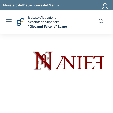
Vai ai contenuti
Vai al menu di navigazione
Vai al footer
Ministero dell'Istruzione e del Merito
Istituto d'Istruzione
Secondaria Superiore
"Giovanni Falcone" Loano
— Visita la pagina iniziale della scuola