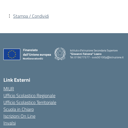
Stampa / Condividi
Istituto d'Istruzione Secondaria Superiore
"Giovanni Falcone" Loano
Tel. 019677577 - svis00100p@istruzione.it
— Visita la pagina iniziale della scuola
Link Esterni
MIUR
Ufficio Scolastico Regionale
Ufficio Scolastico Territoriale
Scuola in Chiaro
Iscrizioni On Line
Invalsi