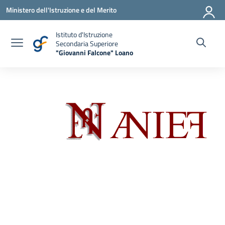
Vai ai contenuti
Vai al menu di navigazione
Vai al footer
Ministero dell'Istruzione e del Merito
Istituto d'Istruzione
Secondaria Superiore
"Giovanni Falcone" Loano
— Visita la pagina iniziale della scuola