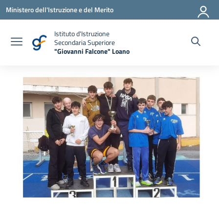
Vai ai contenuti
Vai al menu di navigazione
Vai al footer
Ministero dell'Istruzione e del Merito
Istituto d'Istruzione
Secondaria Superiore
"Giovanni Falcone" Loano
— Visita la pagina iniziale della scuola