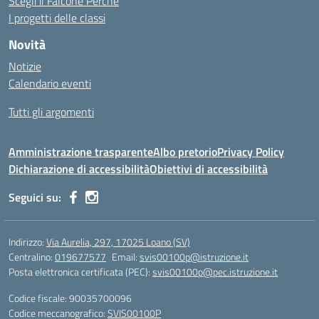
Scegli il Falcone Perchè
I progetti delle classi
Novità
Notizie
Calendario eventi
Tutti gli argomenti
Amministrazione trasparente
Albo pretorio
Privacy Policy
Dichiarazione di accessibilità
Obiettivi di accessibilità
Seguici su:
Indirizzo:
Via Aurelia, 297, 17025 Loano (SV)
Centralino:
019677577
Email:
svis00100p@istruzione.it
Posta elettronica certificata (PEC):
svis00100p@pec.istruzione.it
Codice fiscale: 90035700096
Codice meccanografico:
SVIS00100P