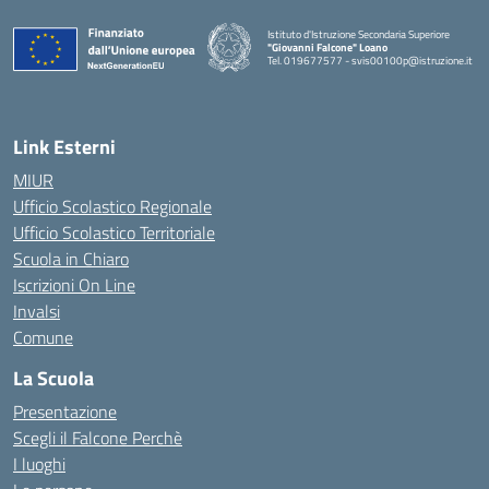
Istituto d'Istruzione Secondaria Superiore
"Giovanni Falcone" Loano
Tel. 019677577 - svis00100p@istruzione.it
— Visita la pagina iniziale della scuola
Link Esterni
MIUR
Ufficio Scolastico Regionale
Ufficio Scolastico Territoriale
Scuola in Chiaro
Iscrizioni On Line
Invalsi
Comune
La Scuola
Presentazione
Scegli il Falcone Perchè
I luoghi