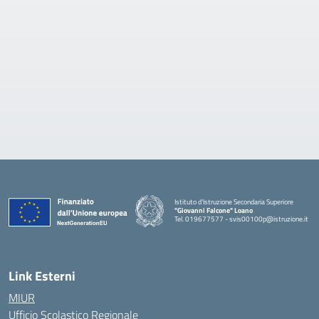
Istituto d'Istruzione Secondaria Superiore
"Giovanni Falcone" Loano
Tel. 019677577 - svis00100p@istruzione.it
— Visita la pagina iniziale della scuola
Link Esterni
MIUR
Ufficio Scolastico Regionale