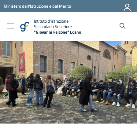
Vai ai contenuti
Vai al menu di navigazione
Vai al footer
Ministero dell'Istruzione e del Merito
Istituto d'Istruzione
Secondaria Superiore
"Giovanni Falcone" Loano
— Visita la pagina iniziale della scuola