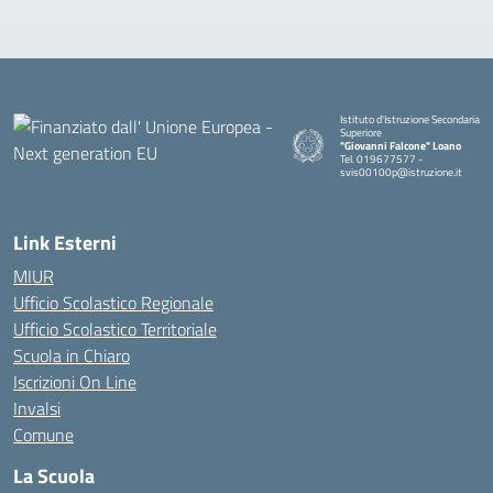
Istituto d'Istruzione Secondaria
Superiore
"Giovanni Falcone" Loano
Tel. 019677577 -
svis00100p@istruzione.it
— Visita la pagina iniziale della sc
Link Esterni
MIUR
Ufficio Scolastico Regionale
Ufficio Scolastico Territoriale
Scuola in Chiaro
Iscrizioni On Line
Invalsi
Comune
La Scuola