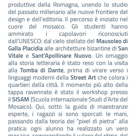
produttive della Romagna, unendo lo studio
del passato millenario alle nuove frontiere del
design e dell’editoria. Il percorso è iniziato nel
cuore del mosaico. Gli studenti hanno
ammirato i capolavori riconosciuti
dall’UNESCO: dal cielo stellato del
Mausoleo di
Galla Placidia
alle architetture bizantine di
San
Vitale
e
Sant’Apollinare Nuovo
. Un omaggio
alla storia letteraria è stato reso con la visita
alla
Tomba di Dante
, prima di virare verso i
linguaggi moderni della
Street Art
che colora i
quartieri della città. Il momento più alto della
tappa ravennate è stato il workshop presso
il
SISAM
(Scuola Internazionale Studi d’Arte del
Mosaico). Qui, sotto la guida di maestranze
esperte, i ragazzi si sono sporcati le mani,
passando dalla teoria dei “pixel di pietra” alla
pratica: ogni alunno ha realizzato un vero
mosaico, comprendendo il valore del ritmo, del