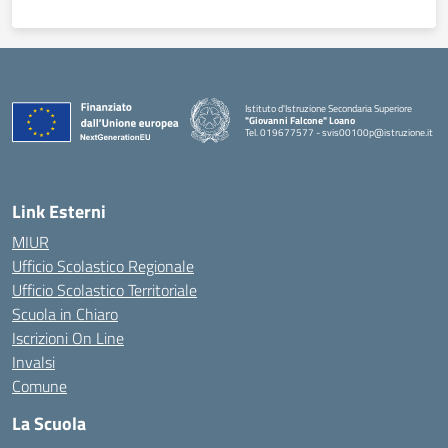
Istituto d'Istruzione Secondaria Superiore
"Giovanni Falcone" Loano
Tel. 019677577 - svis00100p@istruzione.it
— Visita la pagina iniziale della scuola
Link Esterni
MIUR
Ufficio Scolastico Regionale
Ufficio Scolastico Territoriale
Scuola in Chiaro
Iscrizioni On Line
Invalsi
Comune
La Scuola