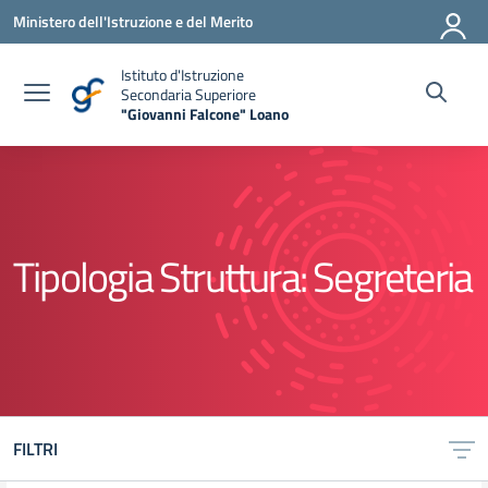
Vai ai contenuti
Vai al menu di navigazione
Vai al footer
Ministero dell'Istruzione e del Merito
Istituto d'Istruzione
Secondaria Superiore
"Giovanni Falcone" Loano
— Visita la pagina iniziale della scuola
Tipologia Struttura:
Segreteria
FILTRI