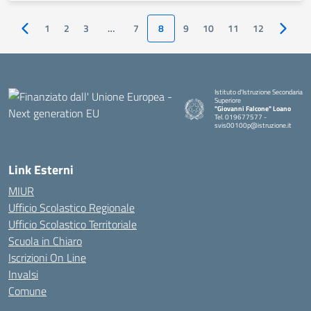
1
2
3
…
7
8
9
10
11
12
Pagina precedente
Pagina
Istituto d'Istruzione Secondaria
Superiore
"Giovanni Falcone" Loano
Tel. 019677577 -
svis00100p@istruzione.it
— Visita la pagina iniziale della sc
Link Esterni
MIUR
Ufficio Scolastico Regionale
Ufficio Scolastico Territoriale
Scuola in Chiaro
Iscrizioni On Line
Invalsi
Comune