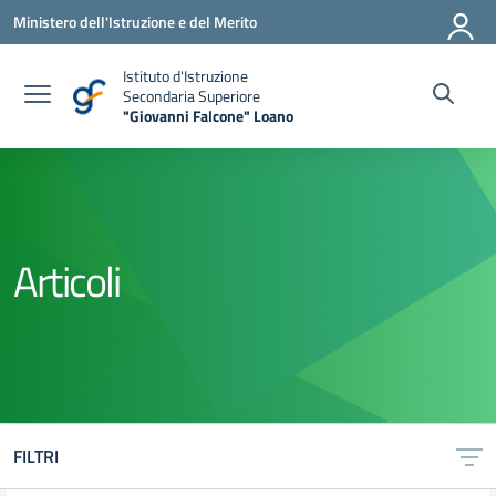
Vai ai contenuti
Vai al menu di navigazione
Vai al footer
Ministero dell'Istruzione e del Merito
Istituto d'Istruzione
Secondaria Superiore
"Giovanni Falcone" Loano
— Visita la pagina iniziale della scuola
Articoli
FILTRI