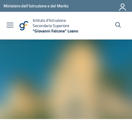
Vai ai contenuti
Vai al menu di navigazione
Vai al footer
Ministero dell'Istruzione e del Merito
Istituto d'Istruzione
Secondaria Superiore
"Giovanni Falcone" Loano
— Visita la pagina iniziale della scuola