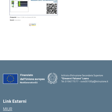
Istituto d'Istruzione Secondaria Superiore
"Giovanni Falcone" Loano
Tel. 019677577 - svis00100p@istruzione.it
— Visita la pagina iniziale della scuola
Link Esterni
MIUR