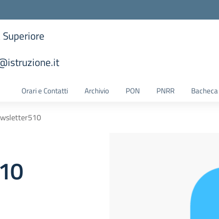
a Superiore
istruzione.it
la scuola
Orari e Contatti
Archivio
PON
PNRR
Bacheca 
ewsletter510
510