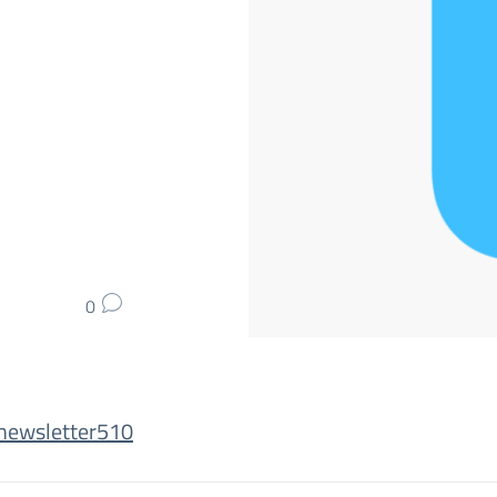
0
 newsletter510