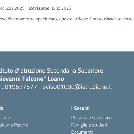
o:
12.12.2025
-
Revisione:
12.12.2025
ove diversamente specificato, questo articolo è stato rilasciato sott
tituto d'Istruzione Secondaria Superiore
Giovanni Falcone" Loano
el. 019677577 - svis00100p@istruzione.it
Visita la pagina iniziale della scuola
la
I Servizi
zione
Personale scolastico
 Falcone Perchè
Famiglie e studenti
Documenti