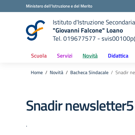
Vai ai contenuti
Vai al menu di navigazione
Vai al footer
Ministero dell'Istruzione e del Merito
Istituto d'Istruzione Secondari
"Giovanni Falcone" Loano
Tel. 019677577 - svis00100p@
— Visita la pagina iniziale del
ella scuola
Scuola
Servizi
Novità
Didattica
Home
Novità
Bacheca Sindacale
Snadir n
Snadir newsletter
.