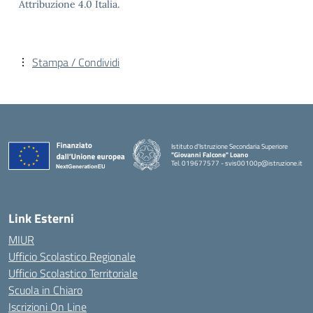
Attribuzione 4.0 Italia.
Stampa / Condividi
Istituto d'Istruzione Secondaria Superiore
"Giovanni Falcone" Loano
Tel. 019677577 - svis00100p@istruzione.it
— Visita la pagina iniziale della scuola
Link Esterni
MIUR
Ufficio Scolastico Regionale
Ufficio Scolastico Territoriale
Scuola in Chiaro
Iscrizioni On Line