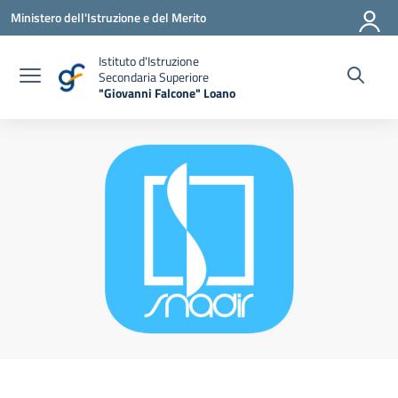
Vai ai contenuti
Vai al menu di navigazione
Vai al footer
Ministero dell'Istruzione e del Merito
Istituto d'Istruzione
Secondaria Superiore
"Giovanni Falcone" Loano
— Visita la pagina iniziale della scuola