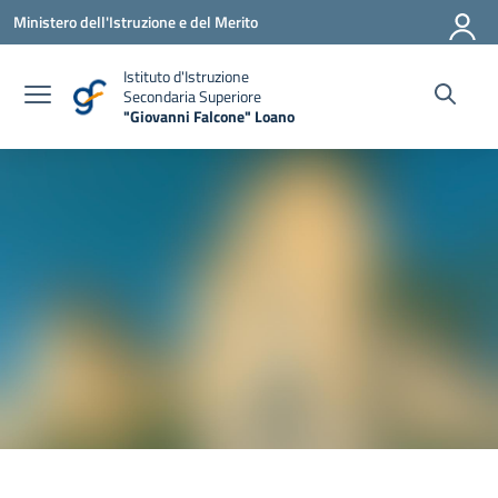
Vai ai contenuti
Vai al menu di navigazione
Vai al footer
Ministero dell'Istruzione e del Merito
Istituto d'Istruzione
Secondaria Superiore
"Giovanni Falcone" Loano
— Visita la pagina iniziale della scuola