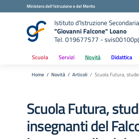
Vai ai contenuti
Vai al menu di navigazione
Vai al footer
Ministero dell'Istruzione e del Merito
Istituto d'Istruzione Secondari
"Giovanni Falcone" Loano
Tel. 019677577 - svis00100p@
— Visita la pagina iniziale del
ella scuola
Scuola
Servizi
Novità
Didattica
Home
Novità
Articoli
Scuola Futura, studen
Scuola Futura, stud
insegnanti del Falc