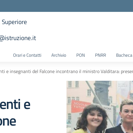
a Superiore
istruzione.it
la scuola
Orari e Contatti
Archivio
PON
PNRR
Bacheca 
ti e insegnanti del Falcone incontrano il ministro Valditara: present
enti e
one