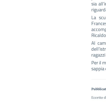
sia all
riguard
La scu
Franc
accomp
Ricaldo
Al cam
dell’is
ragazzi 
Per il 
sappia 
Pubblicat
Eccetto d