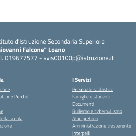
tituto d'Istruzione Secondaria Superiore
Giovanni Falcone" Loano
el. 019677577 - svis00100p@istruzione.it
Visita la pagina iniziale della scuola
la
I Servizi
zione
Personale scolastico
 Falcone Perchè
Famiglie e studenti
Documenti
ne
Bullismo e cyberbullismo
della scuola
Albo pretorio
azione
Amministrazione trasparente
Interpelli