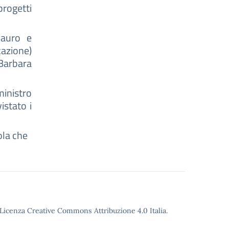
progetti
mauro e
zione)
Barbara
inistro
istato i
ola che
o Licenza Creative Commons Attribuzione 4.0 Italia.