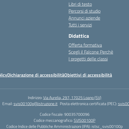
Libri di testo
Percorsi di studio
Annunci aziende
Tutti i servizi
Didattica
Offerta formativa
Scegli il Falcone Perchè
I progetti delle classi
licy
Dichiarazione di accessibilità
Obiettivi di accessibilità
Indirizzo:
Via Aurelia, 297, 17025 Loano (SV)
Email:
svis00100p@istruzione.it
Posta elettronica certificata (PEC):
svis00
Codice fiscale: 90035700096
Codice meccanografico:
SVIS00100P
Codice Indice delle Pubbliche Amministrazioni (IPA): istsc_svis00100p