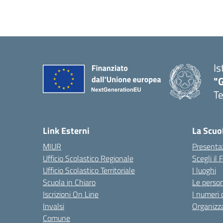
Is
"
T
— 
Link Esterni
La Scuo
MIUR
Presenta
Ufficio Scolastico Regionale
Scegli il
Ufficio Scolastico Territoriale
I luoghi
Scuola in Chiaro
Le perso
Iscrizioni On Line
I numeri 
Invalsi
Organizz
Comune