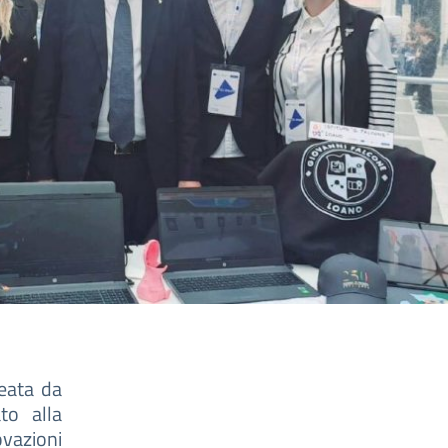
reata da
to alla
ovazioni