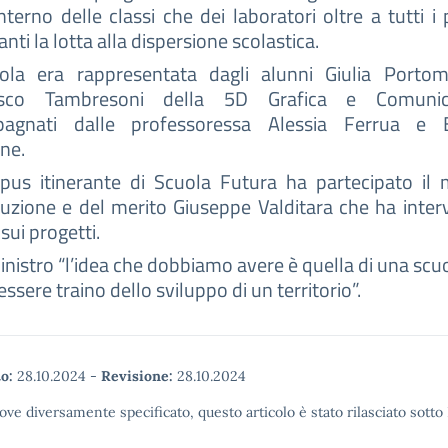
’interno delle classi che dei laboratori oltre a tutti i 
anti la lotta alla dispersione scolastica.
ola era rappresentata dagli alunni Giulia Porto
esco Tambresoni della 5D Grafica e Comunica
agnati dalle professoressa Alessia Ferrua e 
ne.
pus itinerante di Scuola Futura ha partecipato il m
truzione e del merito Giuseppe Valditara che ha interv
sui progetti.
ministro “l’idea che dobbiamo avere è quella di una scu
essere traino dello sviluppo di un territorio”.
o:
28.10.2024
-
Revisione:
28.10.2024
ove diversamente specificato, questo articolo è stato rilasciato sott