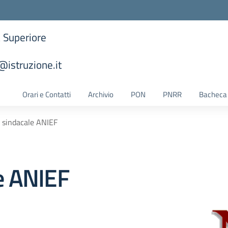
a Superiore
istruzione.it
la scuola
Orari e Contatti
Archivio
PON
PNRR
Bacheca 
 sindacale ANIEF
e ANIEF