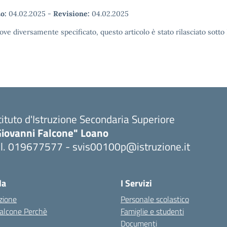
o:
04.02.2025
-
Revisione:
04.02.2025
ove diversamente specificato, questo articolo è stato rilasciato sott
tituto d'Istruzione Secondaria Superiore
Giovanni Falcone" Loano
el. 019677577 - svis00100p@istruzione.it
Visita la pagina iniziale della scuola
la
I Servizi
zione
Personale scolastico
 Falcone Perchè
Famiglie e studenti
Documenti