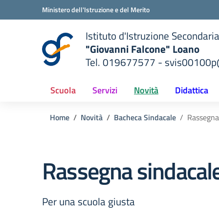
Vai ai contenuti
Vai al menu di navigazione
Vai al footer
Ministero dell'Istruzione e del Merito
Istituto d'Istruzione Secondari
"Giovanni Falcone" Loano
Tel. 019677577 - svis00100p@
— Visita la pagina iniziale del
ella scuola
Scuola
Servizi
Novità
Didattica
Home
Novità
Bacheca Sindacale
Rassegna
Rassegna sindacal
Per una scuola giusta