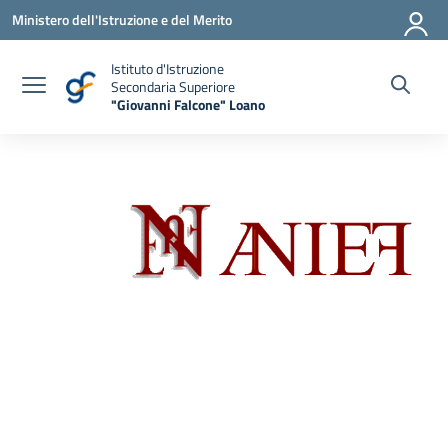
Vai ai contenuti
Vai al menu di navigazione
Vai al footer
Ministero dell'Istruzione e del Merito
Istituto d'Istruzione
Secondaria Superiore
"Giovanni Falcone" Loano
— Visita la pagina iniziale della scuola