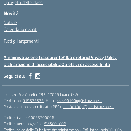
I progetti delle classi
Novità
Notizie
Calendario eventi
Tutti gli argomenti
Amministrazione trasparente
Albo pretorio
Privacy Policy
Dichiarazione di accessibilità
Obiettivi di accessibilità
Seguici su:
Indirizzo:
Via Aurelia, 297, 17025 Loano (SV)
Centralino:
019677577
Email:
svis00100p@istruzione.it
Posta elettronica certificata (PEC):
svis00100p@pec.istruzione.it
Codice fiscale: 90035700096
Codice meccanografico:
SVIS00100P
Codice Indice delle Pubbliche Amministrazioni (IPA): istsc_svis00100p