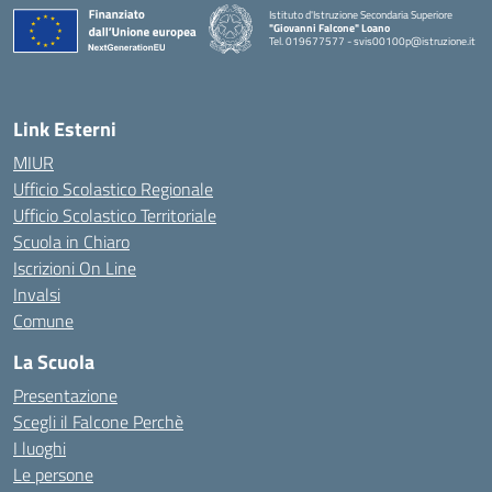
Istituto d'Istruzione Secondaria Superiore
"Giovanni Falcone" Loano
Tel. 019677577 - svis00100p@istruzione.it
— Visita la pagina iniziale della scuola
Link Esterni
MIUR
Ufficio Scolastico Regionale
Ufficio Scolastico Territoriale
Scuola in Chiaro
Iscrizioni On Line
Invalsi
Comune
La Scuola
Presentazione
Scegli il Falcone Perchè
I luoghi
Le persone