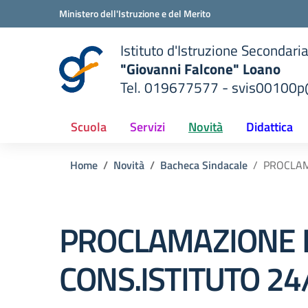
Vai ai contenuti
Vai al menu di navigazione
Vai al footer
Ministero dell'Istruzione e del Merito
Istituto d'Istruzione Secondari
"Giovanni Falcone" Loano
Tel. 019677577 - svis00100p@
— Visita la pagina iniziale del
ella scuola
Scuola
Servizi
Novità
Didattica
Home
Novità
Bacheca Sindacale
PROCLAM
PROCLAMAZIONE E
CONS.ISTITUTO 24