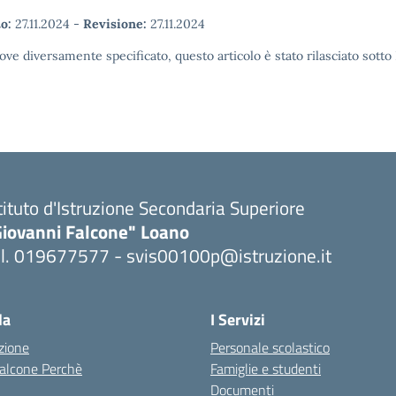
o:
27.11.2024
-
Revisione:
27.11.2024
ove diversamente specificato, questo articolo è stato rilasciato sott
tituto d'Istruzione Secondaria Superiore
Giovanni Falcone" Loano
el. 019677577 - svis00100p@istruzione.it
Visita la pagina iniziale della scuola
la
I Servizi
zione
Personale scolastico
 Falcone Perchè
Famiglie e studenti
Documenti