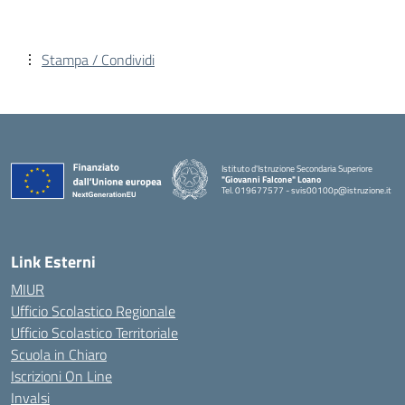
Stampa / Condividi
Istituto d'Istruzione Secondaria Superiore
"Giovanni Falcone" Loano
Tel. 019677577 - svis00100p@istruzione.it
— Visita la pagina iniziale della scuola
Link Esterni
MIUR
Ufficio Scolastico Regionale
Ufficio Scolastico Territoriale
Scuola in Chiaro
Iscrizioni On Line
Invalsi