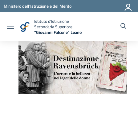
Vai ai contenuti
Vai al menu di navigazione
Vai al footer
Ministero dell'Istruzione e del Merito
Istituto d'Istruzione
Secondaria Superiore
"Giovanni Falcone" Loano
— Visita la pagina iniziale della scuola