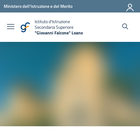
Vai ai contenuti
Vai al menu di navigazione
Vai al footer
Ministero dell'Istruzione e del Merito
Istituto d'Istruzione
Secondaria Superiore
"Giovanni Falcone" Loano
— Visita la pagina iniziale della scuola