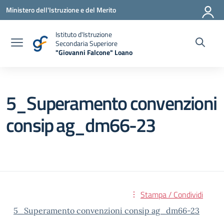
Vai ai contenuti
Vai al menu di navigazione
Vai al footer
Ministero dell'Istruzione e del Merito
Istituto d'Istruzione
Secondaria Superiore
"Giovanni Falcone" Loano
— Visita la pagina iniziale della scuola
5_Superamento convenzioni
consip ag_dm66-23
Stampa / Condividi
5_Superamento convenzioni consip ag_dm66-23