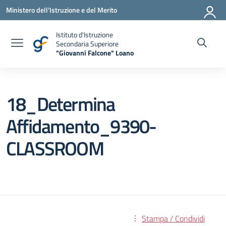
Vai ai contenuti
Vai al menu di navigazione
Vai al footer
Ministero dell'Istruzione e del Merito
Istituto d'Istruzione
Secondaria Superiore
"Giovanni Falcone" Loano
— Visita la pagina iniziale della scuola
18_Determina
Affidamento_9390-
CLASSROOM
Stampa / Condividi