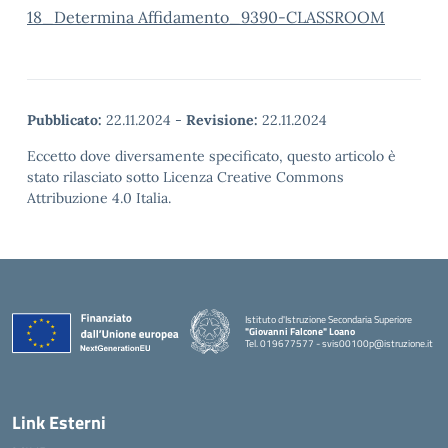
18_Determina Affidamento_9390-CLASSROOM
Pubblicato:
22.11.2024
-
Revisione:
22.11.2024
Eccetto dove diversamente specificato, questo articolo è
stato rilasciato sotto Licenza Creative Commons
Attribuzione 4.0 Italia.
Istituto d'Istruzione Secondaria Superiore
"Giovanni Falcone" Loano
Tel. 019677577 - svis00100p@istruzione.it
— Visita la pagina iniziale della scuola
Link Esterni