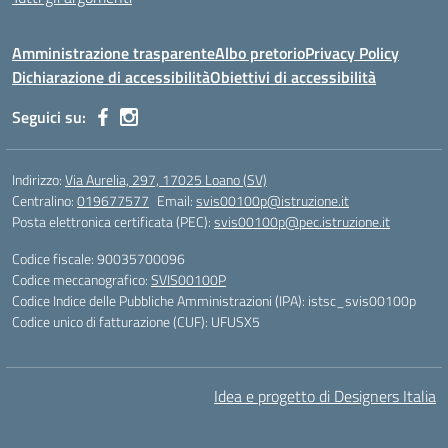
Amministrazione trasparente
Albo pretorio
Privacy Policy
Dichiarazione di accessibilità
Obiettivi di accessibilità
Seguici su:
Indirizzo:
Via Aurelia, 297, 17025 Loano (SV)
Centralino:
019677577
Email:
svis00100p@istruzione.it
Posta elettronica certificata (PEC):
svis00100p@pec.istruzione.it
Codice fiscale: 90035700096
Codice meccanografico:
SVIS00100P
Codice Indice delle Pubbliche Amministrazioni (IPA): istsc_svis00100p
Codice unico di fatturazione (CUF): UFUSX5
Idea e progetto di Designers Italia