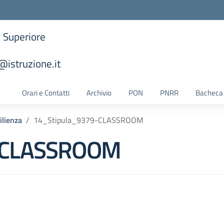
a Superiore
istruzione.it
la scuola
Orari e Contatti
Archivio
PON
PNRR
Bacheca 
ilienza
14_Stipula_9379-CLASSROOM
-CLASSROOM