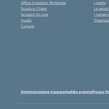
Ufficio Scolastico Territoriale
I luoghi
Scuola in Chiaro
Le perso
Iscrizioni On Line
I numeri 
Invalsi
Organizz
Comune
Amministrazione trasparente
Albo pretorio
Privacy Po