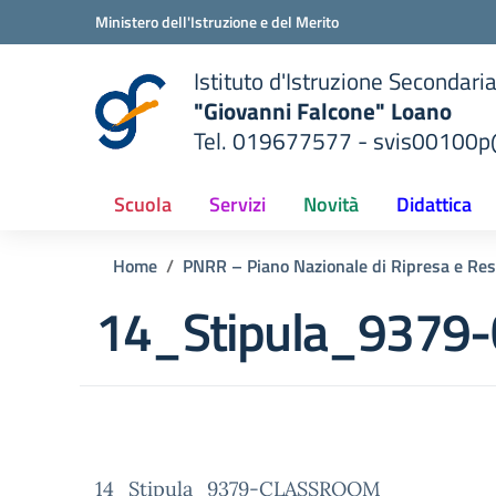
Vai ai contenuti
Vai al menu di navigazione
Vai al footer
Ministero dell'Istruzione e del Merito
Istituto d'Istruzione Secondari
"Giovanni Falcone" Loano
Tel. 019677577 - svis00100p@
— Visita la pagina iniziale del
ella scuola
Scuola
Servizi
Novità
Didattica
Home
PNRR – Piano Nazionale di Ripresa e Res
14_Stipula_9379
14_Stipula_9379-CLASSROOM