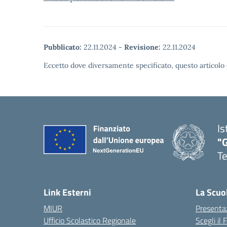
Pubblicato:
22.11.2024
-
Revisione:
22.11.2024
Eccetto dove diversamente specificato, questo articolo 
Is
"
T
— 
Link Esterni
La Scuo
MIUR
Presenta
Ufficio Scolastico Regionale
Scegli il