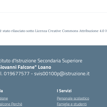
è stato rilasciato sotto Licenza Creative Commons Attribuzione 4.0 It
tituto d'Istruzione Secondaria Superiore
Giovanni Falcone" Loano
el. 019677577 - svis00100p@istruzione.it
Visita la pagina iniziale della scuola
la
I Servizi
zione
Personale scolastico
 Falcone Perchè
Famiglie e studenti