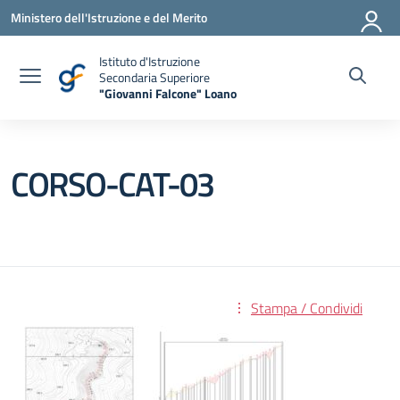
Vai ai contenuti
Vai al menu di navigazione
Vai al footer
Ministero dell'Istruzione e del Merito
Istituto d'Istruzione
Secondaria Superiore
"Giovanni Falcone" Loano
— Visita la pagina iniziale della scuola
CORSO-CAT-03
Stampa / Condividi