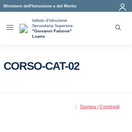
Vai ai contenuti
Vai al menu di navigazione
Vai al footer
Ministero dell'Istruzione e del Merito
Istituto d'Istruzione
Secondaria Superiore
"Giovanni Falcone"
Loano
— Visita la pagina iniziale della scuola
CORSO-CAT-02
Stampa / Condividi