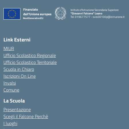
Istituto d'Istruzione Secondaria Superiore
"Giovanni Falcone" Loano
Tel. 019677577 - svis00100p@istruzione.it
— Visita la pagina iniziale della scuola
Link Esterni
MIUR
Ufficio Scolastico Regionale
Ufficio Scolastico Territoriale
Scuola in Chiaro
Iscrizioni On Line
Invalsi
Comune
La Scuola
Presentazione
Scegli il Falcone Perchè
I luoghi