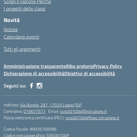
Scegli il Falcone Perchè
I progetti delle classi
Novità
Notizie
Calendario eventi
Tutti gli argomenti
Amministrazione trasparente
Albo pretorio
Privacy Policy
Dichiarazione di accessibilità
Obiettivi di accessibilità
Seguici su:
Indirizzo:
Via Aurelia, 297, 17025 Loano (SV)
Centralino:
019677577
Email:
svis00100p@istruzione.it
Posta elettronica certificata (PEC):
svis00100p@pec.istruzione.it
Codice fiscale: 90035700096
Codice meccanografico:
SVIS00100P