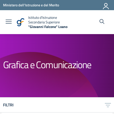
Vai ai contenuti
Vai al menu di navigazione
Vai al footer
Ministero dell'Istruzione e del Merito
Istituto d'Istruzione
Secondaria Superiore
"Giovanni Falcone" Loano
— Visita la pagina iniziale della scuola
Grafica e Comunicazione
FILTRI